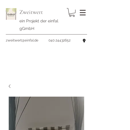
Zweitwert
ein Projekt der einfal
gGmbH
zweitwert@einfal.de
040 24432652