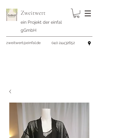
Zweitwert
ein Projekt der einfal
gGmbH
zweitwert@einfal.de
040 24432652