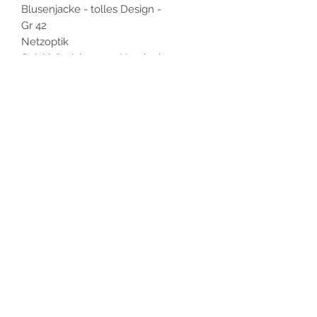
Blusenjacke - tolles Design -
Gr 42
Netzoptik
Strickbündchen am Handgelen
Für Kunden mit Kundenkarte
reduziert sich der Preis auf 39 €
Produktinformationen
20% Nylon
20% Baumwolle
30% Viscose
Impressum
30% Seide
Chemisch reinigen
040 24432652
Datenschutz
©2025 Zweitwert