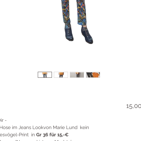
15,0
r -
n Hose im Jeans Lookvon Marie Lund kein
esvögel-Print in
Gr 36 für 15,-€