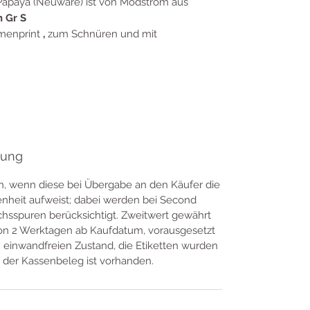
 Papaya (Neuware) ist von Modström aus
n Gr S
menprint
,
zum Schnüren und mit
tung
n, wenn diese bei Übergabe an den Käufer die
fenheit aufweist; dabei werden bei Second
hsspuren berücksichtigt. Zweitwert gewährt
von 2 Werktagen ab Kaufdatum, vorausgesetzt
m einwandfreien Zustand, die Etiketten wurden
 der Kassenbeleg ist vorhanden.