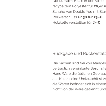
Die Kurzarm-Bluse in der Farbe
recyceltem Polyester für
20,-€ i
Schuhe von Double You mit Blu
Reißverschluss
Gr 38 für 25,-€
Holzkette,verstellbar fü
r 7.- €
Rückgabe und Rückerstat
Die Sachen sind frei von Mängel
vertraglich vereinbarte Beschaf
Hand Ware die üblichen Gebrauc
aus Kulanz eine Umtauschfrist 
die Waren befindet sich in eine
nicht von der Ware getrennt und