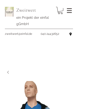
Zweitwert
ein Projekt der einfal
gGmbH
zweitwert@einfal.de
040 24432652