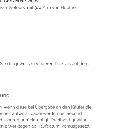
ie
Gr S/M für 28,-€
s Samtvelours mit 3/4 Arm von Höpfner
Sie den jeweils niedrigeren Preis als auf dem
tung
n, wenn diese bei Übergabe an den Käufer die
fenheit aufweist; dabei werden bei Second
hsspuren berücksichtigt. Zweitwert gewährt
von 2 Werktagen ab Kaufdatum, vorausgesetzt