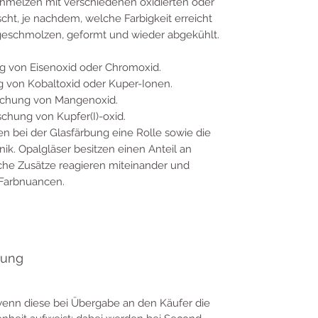
hmelzen mit verschiedenen oxidierten oder
scht, je nachdem, welche Farbigkeit erreicht
 geschmolzen, geformt und wieder abgekühlt.
g von Eisenoxid oder Chromoxid.
g von Kobaltoxid oder Kuper-Ionen.
ischung von Mangenoxid.
schung von Kupfer(I)-oxid.
en bei der Glasfärbung eine Rolle sowie die
ik. Opalgläser besitzen einen Anteil an
he Zusätze reagieren miteinander und
 Farbnuancen.
tung
 wenn diese bei Übergabe an den Käufer die