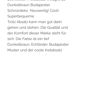
Dunkelbraun Budapester
Schnürdeko Neuwertig! Cool!.
Superbequeme
Trotz Absatz kann man gut darin
gehen und stehen. Die Qualität und
der Komfort dieser Marke steht für
sich. Die Farbe ist ein tief
Dunkelbraun, Echtleder. Budapester
Muster und der coole Keilabsatz
runden den Look des Schuhs ab.
Schnürung mitDeko-Troddeln
Produktinfo
Gr 36
Produktinfo
Volleder,superweich
Budapester Dekonaht
Die Sachen sind frei von Mängeln,
Dekoschnürung
Kundenkarte
wenn diese bei Übergabe an den