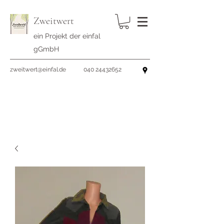
Zweitwert
ein Projekt der einfal
gGmbH
zweitwert@einfal.de
040 24432652