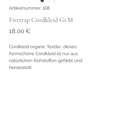
Artikelnummer: 168
Firetrap Cordkleid Gr.M
Preis
18,00 €
Cordkleid organic Textile- dieses
formschöne Cordkleid ist nur aus
natürlichen Rohstoffen gefärbt und
hergestellt
Für Kunden mit Kundenkarte
reduziert sich der Preis auf12 €
Produktinformationen
organic Textile- dieses schöne
Rückgabe und
Cordkleid ist nur aus natürlichen
Rohstoffen gefärbt und hergestellt