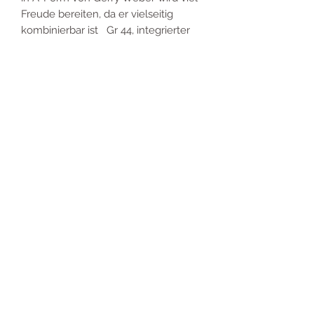
Freude bereiten, da er vielseitig
kombinierbar ist Gr 44, integrierter
Bindeschal
-----------
Hose von Comma aus reiner
Schurwolle , Gr 36 für 18, -€ braun
meliert, grader Schnitt
-------------------------------------------
---------
Stiefeletten Esprit 9,-€
,Reißverschluss innen,Absatzhöhe Gr
39,Zierschnalle
-----------------------------
Filzhut 10,-€
Produktinfo
Kurrzmantel von Gerry Weber Gr 44