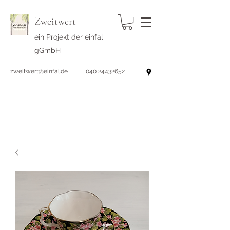
Zweitwert
ein Projekt der einfal
gGmbH
zweitwert@einfal.de
040 24432652